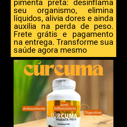
pimenta preta: desinflama
seu organismo, elimina
líquidos, alivia dores e ainda
auxilia na perda de peso.
Frete grátis e pagamento
na entrega. Transforme sua
saúde agora mesmo