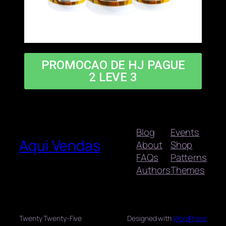
PROMOCAO DE HJ PAGUE
2 LEVE 3
Blog
Events
Aqui Vendas
About
Shop
FAQs
Patterns
Authors
Themes
Twenty Twenty-Five
Designed with
WordPress